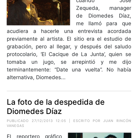
cuando José
Zequeda, manager
de Diomedes Díaz,
me llamó para que
acudiera a hacerle una entrevista acordada
previamente al artista. El sitio era el estudio de
grabación, pero al llegar, y después del saludo
protocolario, ‘El Cacique de La Junta’, quien se
tomaba un jugo, se arrepintió y me dijo
terminantemente: “Date una vuelta”. No había
alternativa, Diomedes...
La foto de la despedida de
Diomedes Díaz
PUBLICADO 27/12/2013 12:05 | ESCRITO POR JUAN RINCÓN
VANEGAS
El reportero gráfico