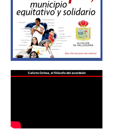
Calixto Ochoa, el filósofo del acordeón