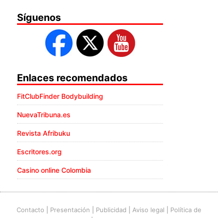
Síguenos
Enlaces recomendados
FitClubFinder Bodybuilding
NuevaTribuna.es
Revista Afribuku
Escritores.org
Casino online Colombia
Contacto
|
Presentación
|
Publicidad
|
Aviso legal
|
Política de