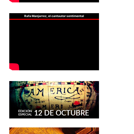
Rafa Manjarrez, el cantautor sentimental