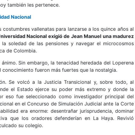
 hoy también les pertenece.
rsidad Nacional
 las costumbres vallenatas para lanzarse a los quince años al
niversidad Nacional exigió de Jean Manuel una madurez
tir la soledad de las pensiones y navegar el microcosmos
lica de Colombia.
 el ánimo. Sin embargo, la tenacidad heredada del Loperena
l conocimiento fueron más fuertes que la nostalgia.
n. Se volcó a la Justicia Transicional y, sobre todo, al
donde el Estado ejerce su poder más extremo y donde la
or eso fue seleccionado como investigador principal del
cional en el Concurso de Simulación Judicial ante la Corte
abilidad era enorme: desentrañar jurisprudencia, dominar
tiva que los oradores defenderían en La Haya. Revivió
nculcado su colegio.