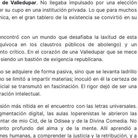
 de Valledupar
. No llegaba impulsado por una elección
der su cupo en una institución privada. Lo que para muchos
ca, en el gran tablero de la existencia se convirtió en su
 encontró con un mundo que desafiaba la laxitud de esta
nequívoca en los claustros públicos de abolengo) y un
to crítico. En el corazón de una Valledupar que se mece
 siendo un bastión de exigencia republicana.
 se adquiere de forma pasiva, sino que se levanta ladrillo
o se limitó a impartir materias; inoculó en él la certeza de
nicial se transmutó en fascinación. El rigor dejó de ser una
ación intelectual.
ón más nítida en el encuentro con las letras universales.
mentación digital, las aulas loperenistas le abrieron las
antar de mio Cid, de la Odisea y de la Divina Comedia. No
iento profundo del alma y de la mente. Allí aprendió a
es humanas, a comprender la justicia y la retribución, y a