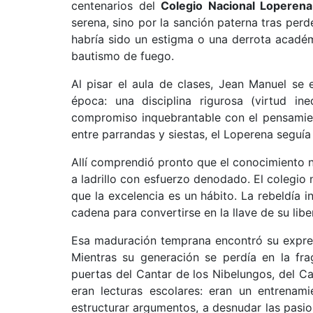
centenarios del
Colegio Nacional Loperena
serena, sino por la sanción paterna tras per
habría sido un estigma o una derrota académi
bautismo de fuego.
Al pisar el aula de clases, Jean Manuel se
época: una disciplina rigurosa (virtud i
compromiso inquebrantable con el pensamien
entre parrandas y siestas, el Loperena seguía
Allí comprendió pronto que el conocimiento no
a ladrillo con esfuerzo denodado. El colegio n
que la excelencia es un hábito. La rebeldía i
cadena para convertirse en la llave de su liber
Esa maduración temprana encontró su expresi
Mientras su generación se perdía en la frag
puertas del Cantar de los Nibelungos, del C
eran lecturas escolares: eran un entrenam
estructurar argumentos, a desnudar las pasion