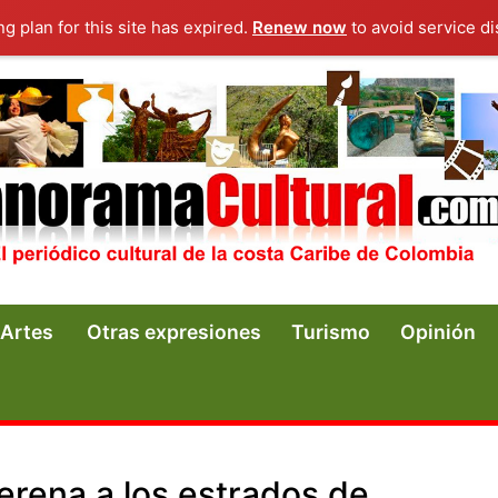
ng plan for this site has expired.
Renew now
to avoid service di
Artes
Otras expresiones
Turismo
Opinión
perena a los estrados de