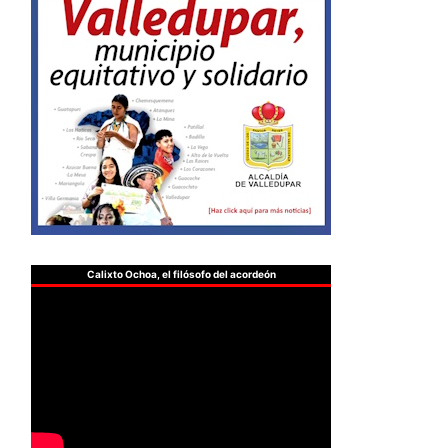
Calixto Ochoa, el filósofo del acordeón