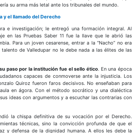
sería su arma más letal ante los tribunales del mundo.
ca y el llamado del Derecho
ra e investigación; le entregó una formación integral. Al
aje en las Pruebas Saber 11 fue la llave que le abrió las
bia. Para un joven cesarense, entrar a la “Nacho” no era
 talento de Valledupar no le debe nada a las élites de las
u paso por la institución fue el sello ético
. En una época
ciudadanos capaces de conmoverse ante la injusticia. Los
Gonzalo Quiroz fueron faros decisivos. No enseñaban para
 aula en ágora. Con el método socrático y una dialéctica
 sus ideas con argumentos y a escuchar las contrarias con
dió la chispa definitiva de su vocación por el Derecho.
amientas técnicas, sino la convicción profunda de que el
az y defensa de la dignidad humana. A ellos les debe la