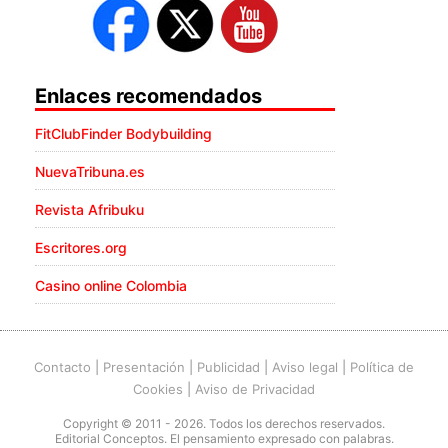
Enlaces recomendados
FitClubFinder Bodybuilding
NuevaTribuna.es
Revista Afribuku
Escritores.org
Casino online Colombia
Contacto
|
Presentación
|
Publicidad
|
Aviso legal
|
Política de
Cookies
|
Aviso de Privacidad
Copyright © 2011 - 2026. Todos los derechos reservados.
Editorial Conceptos. El pensamiento expresado con palabras.