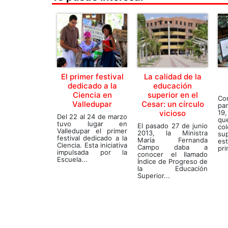
El primer festival
La calidad de la
dedicado a la
educación
Ciencia en
superior en el
Co
Valledupar
Cesar: un círculo
pa
vicioso
19
Del 22 al 24 de marzo
qu
tuvo lugar en
El pasado 27 de junio
co
Valledupar el primer
2013, la Ministra
su
festival dedicado a la
María Fernanda
es
Ciencia. Esta iniciativa
Campo daba a
pri
impulsada por la
conocer el llamado
Escuela...
Índice de Progreso de
la Educación
Superior...