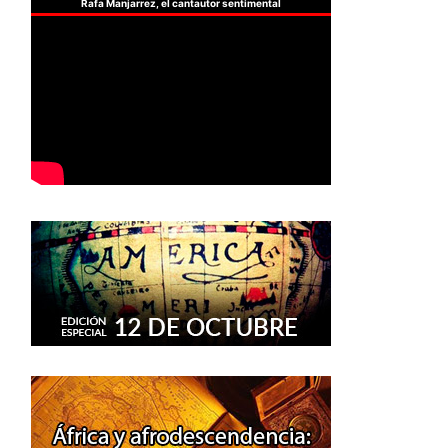
Rafa Manjarrez, el cantautor sentimental