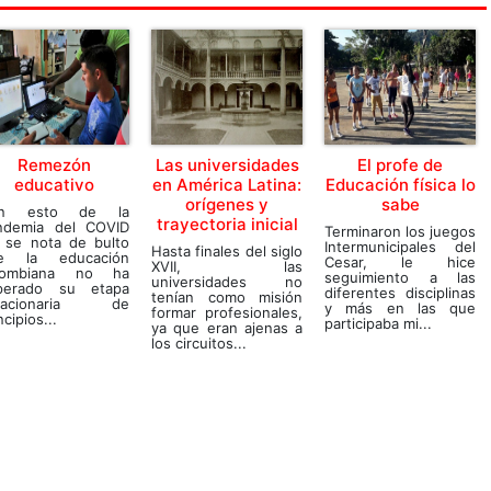
Remezón
Las universidades
El profe de
educativo
en América Latina:
Educación física lo
orígenes y
sabe
n esto de la
trayectoria inicial
ndemia del COVID
Terminaron los juegos
, se nota de bulto
Intermunicipales del
Hasta finales del siglo
e la educación
Cesar, le hice
XVII, las
lombiana no ha
seguimiento a las
universidades no
perado su etapa
diferentes disciplinas
tenían como misión
tacionaria de
y más en las que
formar profesionales,
ncipios...
participaba mi...
ya que eran ajenas a
los circuitos...