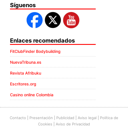
Síguenos
Enlaces recomendados
FitClubFinder Bodybuilding
NuevaTribuna.es
Revista Afribuku
Escritores.org
Casino online Colombia
Contacto
|
Presentación
|
Publicidad
|
Aviso legal
|
Política de
Cookies
|
Aviso de Privacidad