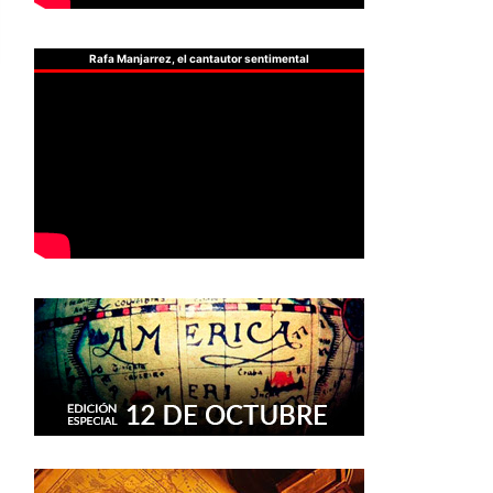
Rafa Manjarrez, el cantautor sentimental