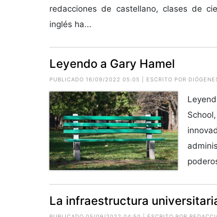
redacciones de castellano, clases de cien
inglés ha...
Leyendo a Gary Hamel
PUBLICADO 16/09/2022 05:05 | ESCRITO POR
DIÓGENE
Leyendo
School
innov
admin
poderos
La infraestructura universitar
PUBLICADO 05/09/2022 04:50 | ESCRITO POR REDACC