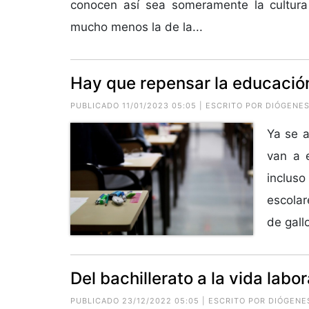
conocen así sea someramente la cultura
mucho menos la de la...
Hay que repensar la educació
PUBLICADO 11/01/2023 05:05 | ESCRITO POR
DIÓGENES
Ya se a
van a 
incluso
escolar
de gallo
Del bachillerato a la vida labor
PUBLICADO 23/12/2022 05:05 | ESCRITO POR
DIÓGENE