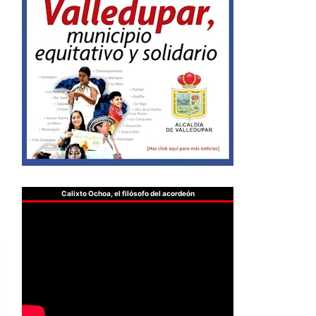
Calixto Ochoa, el filósofo del acordeón