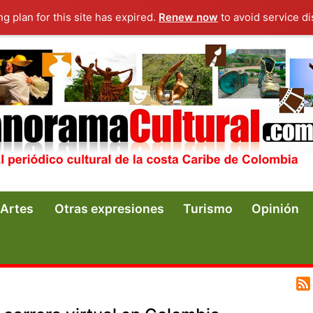
ng plan for this site has expired.
Renew now
to avoid service di
Artes
Otras expresiones
Turismo
Opinión