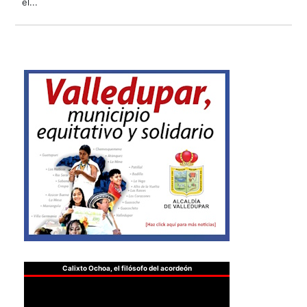
el...
Calixto Ochoa, el filósofo del acordeón