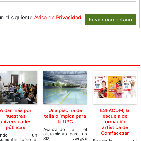
n el siguiente
Aviso de Privacidad
.
Enviar comentario
A dar más por
Una piscina de
ESFACOM, la
nuestras
talla olímpica para
escuela de
universidades
la UPC
formación
públicas
artística de
Avanzando en el
Comfacesar
alistamiento para los
iendo un
XIX Juegos
cumental sobre el
Buscando el