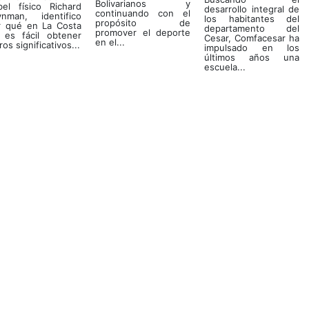
Bolivarianos y
bel físico Richard
desarrollo integral de
continuando con el
ynman, identifico
los habitantes del
propósito de
r qué en La Costa
departamento del
promover el deporte
 es fácil obtener
Cesar, Comfacesar ha
en el...
ros significativos...
impulsado en los
últimos años una
escuela...