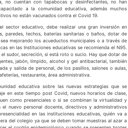
a, no cuentan con tapabocas y desinfectantes, no han
n capacitado a la comunidad educativa, además muchos
ativos no están vacunados contra el Covid 19.
el sector educativo, debe realizar una gran inversión en
s, paredes, techos, baterías sanitarias o baños, dotar de
n sea mejorando los acueductos municipales o a través de
cas en las Instituciones educativas se recomienda el N95.
l sudor, secreción, si está roto o sucio. Hay que dotar de
entes, jabón, límpido, alcohol y gel antibacterial, también
da y salida de personal, de los pasillos, salones o aulas,
afeterías, restaurante, área administrativa.
unidad educativa sobre las nuevas estrategias que se
aje en este tiempo post Covid, nuevos horarios de clase,
guen como presenciales o si se combinan la virtualidad y
 el nuevo personal docente, directivos y administrativos
resencialidad en las instituciones educativas, quién va a
fuera del colegio ya que se deben tomar muestras al azar a
cer el cordón epidemiológico cuando se presenten brotes