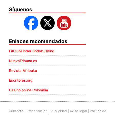
Síguenos
Enlaces recomendados
FitClubFinder Bodybuilding
NuevaTribuna.es
Revista Afribuku
Escritores.org
Casino online Colombia
Contacto
|
Presentación
|
Publicidad
|
Aviso legal
|
Política de