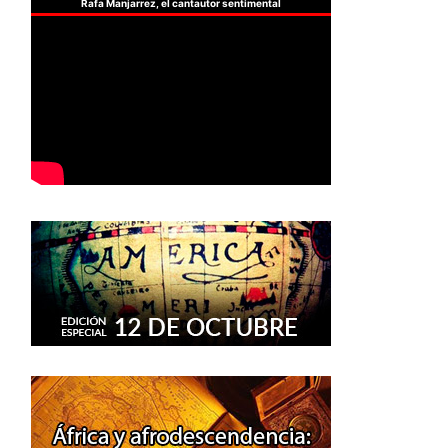
Rafa Manjarrez, el cantautor sentimental