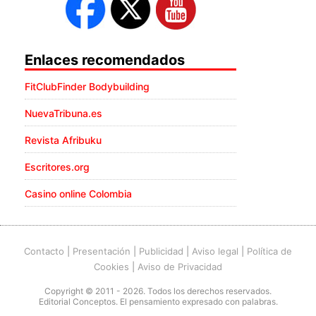
Enlaces recomendados
FitClubFinder Bodybuilding
NuevaTribuna.es
Revista Afribuku
Escritores.org
Casino online Colombia
Contacto
|
Presentación
|
Publicidad
|
Aviso legal
|
Política de
Cookies
|
Aviso de Privacidad
Copyright © 2011 - 2026. Todos los derechos reservados.
Editorial Conceptos. El pensamiento expresado con palabras.