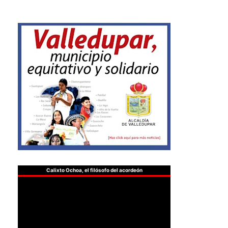
Calixto Ochoa, el filósofo del acordeón