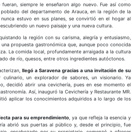
 fueran, siempre le enseñaron algo nuevo. Fue así como
 poblado del departamento de Arauca, en la región de la
 nunca estuvo en sus planes, se convirtió en el hogar al
escubriendo un nuevo paisaje y una nueva cultura.
uistando la región con su carisma, alegría y entusiasmo,
 una propuesta gastronómica que, aunque poco conocida
eza. La comida local, profundamente arraigada a la cultura
cado de río, quesos, entre otros ingredientes autóctonos.
acterizan,
llegó a Saravena gracias a una invitación de su
 culinario, un explorador de sabores, un visionario. Ya
jo, decidió abrir una cevichería, pues en ese momento el
gastronomía. Así, inauguró la Cevichería y Restaurante MR.
ió aplicar los conocimientos adquiridos a lo largo de los
fecta para su emprendimiento
, ya que refleja la esencia y
ía abrió sus puertas al público y, desde el principio, fue
bajo, encabezado por su propietario, comenzó a ofrecer