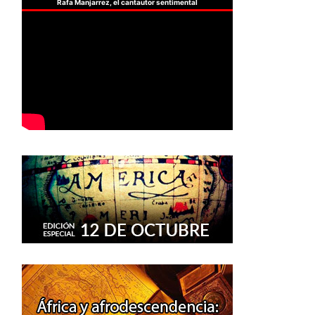
Rafa Manjarrez, el cantautor sentimental