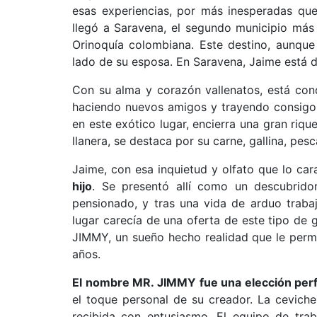
esas experiencias, por más inesperadas que
llegó a Saravena, el segundo municipio más
Orinoquía colombiana. Este destino, aunque
lado de su esposa. En Saravena, Jaime está d
Con su alma y corazón vallenatos, está conq
haciendo nuevos amigos y trayendo consigo
en este exótico lugar, encierra una gran riqu
llanera, se destaca por su carne, gallina, pes
Jaime, con esa inquietud y olfato que lo car
hijo
. Se presentó allí como un descubridor
pensionado, y tras una vida de arduo traba
lugar carecía de una oferta de este tipo de 
JIMMY, un sueño hecho realidad que le permit
años.
El nombre MR. JIMMY fue una elección per
el toque personal de su creador. La cevicher
recibida con entusiasmo. El equipo de tra