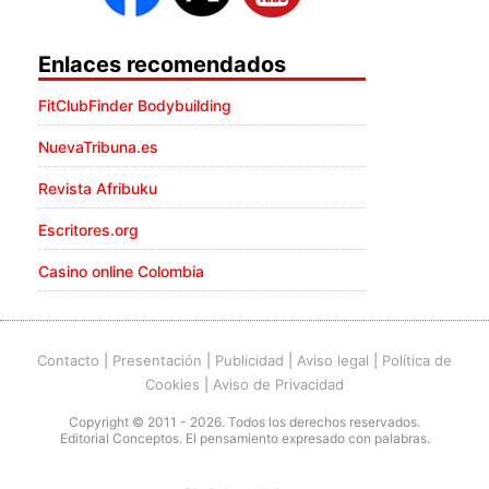
Enlaces recomendados
FitClubFinder Bodybuilding
NuevaTribuna.es
Revista Afribuku
Escritores.org
Casino online Colombia
Contacto
|
Presentación
|
Publicidad
|
Aviso legal
|
Política de
Cookies
|
Aviso de Privacidad
Copyright © 2011 - 2026. Todos los derechos reservados.
Editorial Conceptos. El pensamiento expresado con palabras.