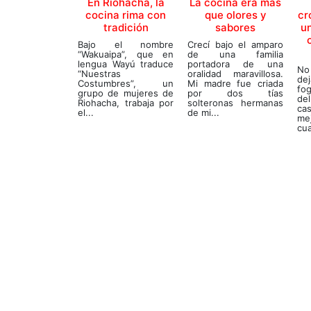
En Riohacha, la
La cocina era más
cocina rima con
que olores y
cr
tradición
sabores
un
Bajo el nombre
Crecí bajo el amparo
“Wakuaipa”, que en
de una familia
lengua Wayú traduce
portadora de una
No
“Nuestras
oralidad maravillosa.
dej
Costumbres”, un
Mi madre fue criada
fo
grupo de mujeres de
por dos tías
de
Riohacha, trabaja por
solteronas hermanas
ca
el...
de mi...
me
cua