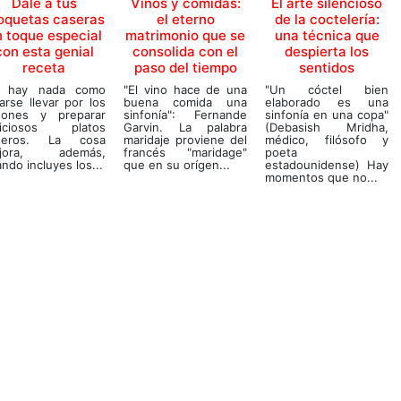
Dale a tus
Vinos y comidas:
El arte silencioso
oquetas caseras
el eterno
de la coctelería:
 toque especial
matrimonio que se
una técnica que
con esta genial
consolida con el
despierta los
receta
paso del tiempo
sentidos
 hay nada como
"El vino hace de una
"Un cóctel bien
arse llevar por los
buena comida una
elaborado es una
gones y preparar
sinfonía": Fernande
sinfonía en una copa"
liciosos platos
Garvin. La palabra
(Debasish Mridha,
seros. La cosa
maridaje proviene del
médico, filósofo y
jora, además,
francés "maridage"
poeta
ndo incluyes los...
que en su orígen...
estadounidense) Hay
momentos que no...