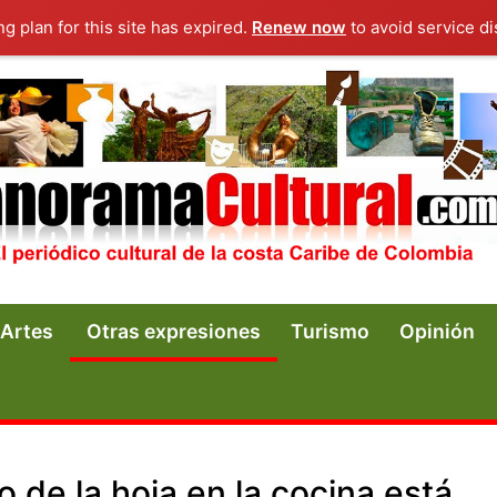
ng plan for this site has expired.
Renew now
to avoid service di
Artes
Otras expresiones
Turismo
Opinión
o de la hoja en la cocina está