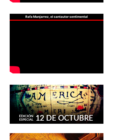
Rafa Manjarrez, el cantautor sentimental