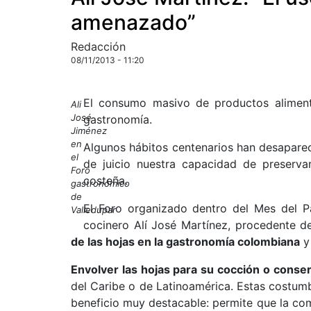
amenazado”
Redacción
08/11/2013 - 11:20
El consumo masivo de productos alimenta
Ali
José
gastronomía.
Jiménez
en
Algunos hábitos centenarios han desaparec
el
de juicio nuestra capacidad de preserva
Foro
costeña.
gastronómico
de
El Foro organizado dentro del Mes del P
Valledupar
cocinero Alí José Martínez, procedente d
de las hojas en la gastronomía colombiana
y 
Envolver las hojas para su cocción o conser
del Caribe o de Latinoamérica. Estas costumbr
beneficio muy destacable: permite que la co