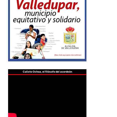
Calixto Ochoa, el filósofo del acordeón