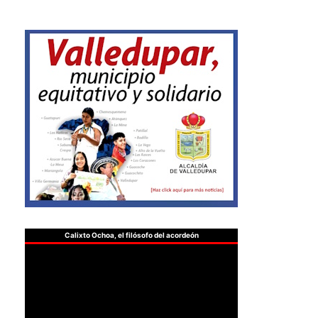
Calixto Ochoa, el filósofo del acordeón