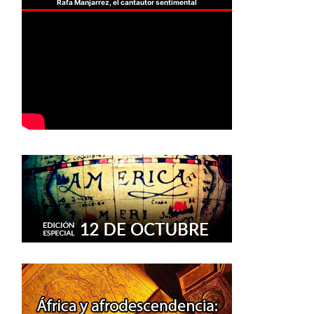
Rafa Manjarrez, el cantautor sentimental