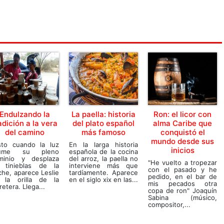
Endulzando la
La paella: historia
Ron: el licor con
adición a la vera
del plato español
alma Caribe que
del camino
más famoso
conquistó el
mundo desde sus
sto cuando la luz
En la larga historia
inicios
ume su pleno
española de la cocina
minio y desplaza
del arroz, la paella no
"He vuelto a tropezar
s tinieblas de la
interviene más que
con el pasado y he
he, aparece Leslie
tardíamente. Aparece
pedido, en el bar de
 la orilla de la
en el siglo xix en las...
mis pecados otra
retera. Llega...
copa de ron" Joaquín
Sabina (músico,
compositor,...