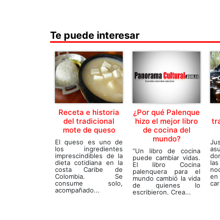
Te puede interesar
Receta e historia
¿Por qué Palenque
del tradicional
hizo el mejor libro
tr
mote de queso
de cocina del
mundo?
El queso es uno de
Ju
los ingredientes
as
“Un libro de cocina
imprescindibles de la
do
puede cambiar vidas.
dieta cotidiana en la
la
El libro Cocina
costa Caribe de
noc
palenquera para el
Colombia. Se
en
mundo cambió la vida
consume solo,
car
de quienes lo
acompañado...
escribieron. Crea...