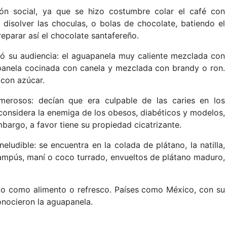
ión social, ya que se hizo costumbre colar el café con
 disolver las choculas, o bolas de chocolate, batiendo el
reparar así el chocolate santafereño.
tó su audiencia: el aguapanela muy caliente mezclada con
apanela cocinada con canela y mezclada con brandy o ron.
 con azúcar.
merosos: decían que era culpable de las caries en los
 considera la enemiga de los obesos, diabéticos y modelos,
mbargo, a favor tiene su propiedad cicatrizante.
eludible: se encuentra en la colada de plátano, la natilla,
ampús, maní o coco turrado, envueltos de plátano maduro,
ado como alimento o refresco. Países como México, con su
conocieron la aguapanela.