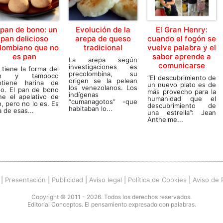
 pan de bono: un
Evolución de la
El Gran Henry:
pan delicioso
arepa de queso
cuando el fogón se
lombiano que no
tradicional
vuelve palabra y el
es pan
sabor aprende a
La arepa según
comunicarse
investigaciones es
tiene la forma del
precolombina, su
an y tampoco
“El descubrimiento de
origen se la pelean
ntiene harina de
un nuevo plato es de
los venezolanos. Los
go. El pan de bono
más provecho para la
indígenas
ne el apelativo de
humanidad que el
“cumanagotos” -que
, pero no lo es. Es
descubrimiento de
habitaban lo...
 de esas...
una estrella”: Jean
Anthelme...
|
Presentación
|
Publicidad
|
Aviso legal
|
Política de Cookies
|
Aviso de 
Copyright © 2011 - 2026. Todos los derechos reservados.
Editorial Conceptos. El pensamiento expresado con palabras.