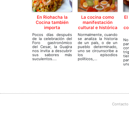
En Riohacha la
La cocina como
El
Cocina también
manifestación
importa
cultural e histórica
co
Pocos días después
Normalmente, cuando
de la celebración del
se analiza la historia
No 
Foro gastronómico
de un país, o de un
p
del Cesar, la Guajira
pueblo determinado,
co
nos invita a descubrir
uno se circunscribe a
tri
sus sabores más
los episodios
tie
suculentos....
políticos,...
pan
una
Contacto