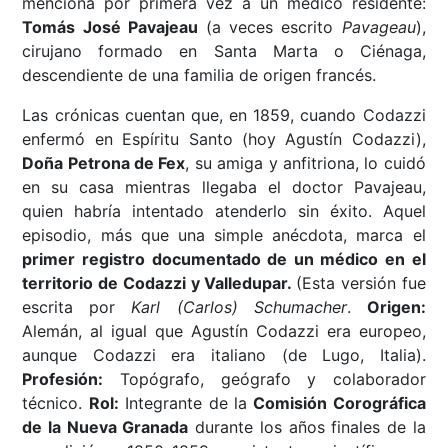
menciona por primera vez a un médico residente:
Tomás José Pavajeau
(a veces escrito
Pavageau
),
cirujano formado en Santa Marta o Ciénaga,
descendiente de una familia de origen francés.
Las crónicas cuentan que, en 1859, cuando Codazzi
enfermó en Espíritu Santo (hoy Agustín Codazzi),
Doña Petrona de Fex
, su amiga y anfitriona, lo cuidó
en su casa mientras llegaba el doctor Pavajeau,
quien habría intentado atenderlo sin éxito. Aquel
episodio, más que una simple anécdota, marca el
primer registro documentado de un médico en el
territorio de Codazzi y Valledupar.
(Esta versión fue
escrita por
Karl (Carlos) Schumacher
.
Origen:
Alemán, al igual que Agustín Codazzi era europeo,
aunque Codazzi era italiano (de Lugo, Italia).
Profesión:
Topógrafo, geógrafo y colaborador
técnico.
Rol:
Integrante de la
Comisión Corográfica
de la Nueva Granada
durante los años finales de la