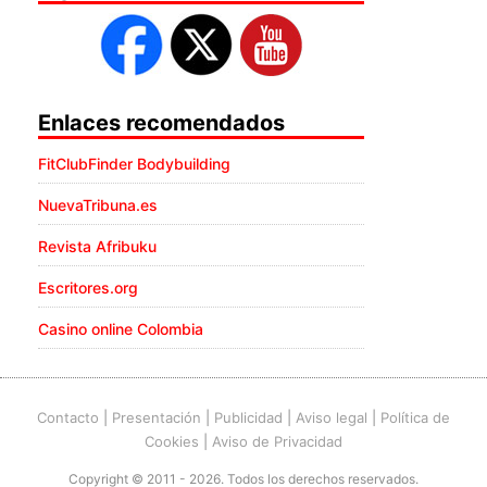
Enlaces recomendados
FitClubFinder Bodybuilding
NuevaTribuna.es
Revista Afribuku
Escritores.org
Casino online Colombia
Contacto
|
Presentación
|
Publicidad
|
Aviso legal
|
Política de
Cookies
|
Aviso de Privacidad
Copyright © 2011 - 2026. Todos los derechos reservados.