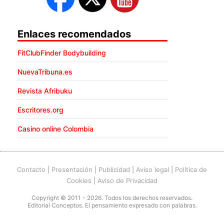
Enlaces recomendados
FitClubFinder Bodybuilding
NuevaTribuna.es
Revista Afribuku
Escritores.org
Casino online Colombia
Contacto
|
Presentación
|
Publicidad
|
Aviso legal
|
Política de
Cookies
|
Aviso de Privacidad
Copyright © 2011 - 2026. Todos los derechos reservados.
Editorial Conceptos. El pensamiento expresado con palabras.