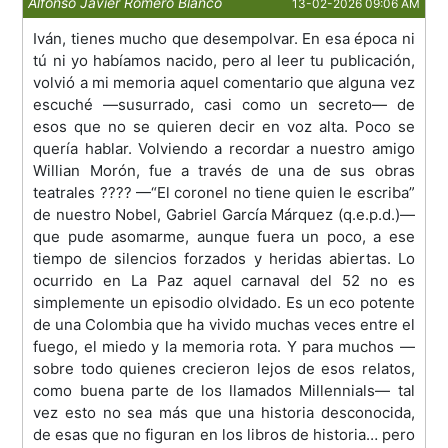
Alfonso Javier Romero Blanco
13-02-2026 09:06 AM
Iván, tienes mucho que desempolvar. En esa época ni
tú ni yo habíamos nacido, pero al leer tu publicación,
volvió a mi memoria aquel comentario que alguna vez
escuché —susurrado, casi como un secreto— de
esos que no se quieren decir en voz alta. Poco se
quería hablar. Volviendo a recordar a nuestro amigo
Willian Morón, fue a través de una de sus obras
teatrales ???? —“El coronel no tiene quien le escriba”
de nuestro Nobel, Gabriel García Márquez (q.e.p.d.)—
que pude asomarme, aunque fuera un poco, a ese
tiempo de silencios forzados y heridas abiertas. Lo
ocurrido en La Paz aquel carnaval del 52 no es
simplemente un episodio olvidado. Es un eco potente
de una Colombia que ha vivido muchas veces entre el
fuego, el miedo y la memoria rota. Y para muchos —
sobre todo quienes crecieron lejos de esos relatos,
como buena parte de los llamados Millennials— tal
vez esto no sea más que una historia desconocida,
de esas que no figuran en los libros de historia… pero