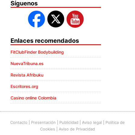
Síguenos
Enlaces recomendados
FitClubFinder Bodybuilding
NuevaTribuna.es
Revista Afribuku
Escritores.org
Casino online Colombia
Contacto
|
Presentación
|
Publicidad
|
Aviso legal
|
Política de
Cookies
|
Aviso de Privacidad