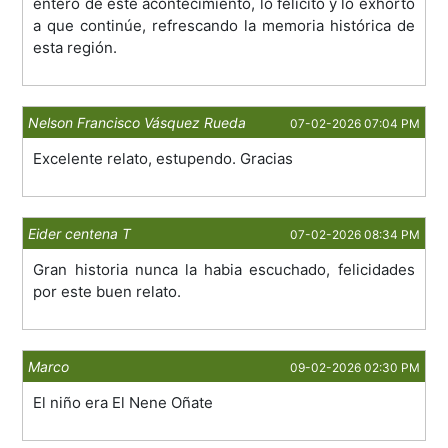
entero de este acontecimiento, lo felicito y lo exhorto
a que continúe, refrescando la memoria histórica de
esta región.
Nelson Francisco Vásquez Rueda
07-02-2026 07:04 PM
Excelente relato, estupendo. Gracias
Eider centena T
07-02-2026 08:34 PM
Gran historia nunca la habia escuchado, felicidades
por este buen relato.
Marco
09-02-2026 02:30 PM
El niño era El Nene Oñate