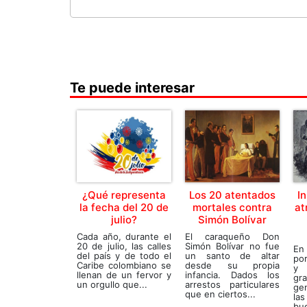
Te puede interesar
¿Qué representa
Los 20 atentados
I
la fecha del 20 de
mortales contra
at
julio?
Simón Bolívar
Cada año, durante el
El caraqueño Don
20 de julio, las calles
Simón Bolívar no fue
En
del país y de todo el
un santo de altar
po
Caribe colombiano se
desde su propia
y 
llenan de un fervor y
infancia. Dados los
gr
un orgullo que...
arrestos particulares
ge
que en ciertos...
la
bu