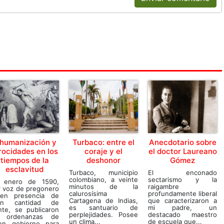
nhumanización y
Turbaco: entre el
Anecdotario sobre
rocidades en los
coraje y el
el doctor Laureano
tiempos de la
deshonor
Gómez
esclavitud
Turbaco, municipio
El enconado
colombiano, a veinte
sectarismo y la
 enero de 1590,
minutos de la
raigambre
r voz de pregonero
calurosísima
profundamente liberal
en presencia de
Cartagena de Indias,
que caracterizaron a
an cantidad de
es santuario de
mi padre, un
nte, se publicaron
perplejidades. Posee
destacado maestro
s ordenanzas de
un clima...
de escuela que...
en gobierno para