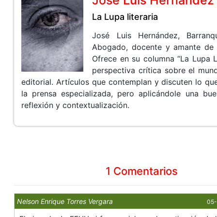
La Lupa literaria
José Luis Hernández, Barranqui
Abogado, docente y amante de la
Ofrece en su columna “La Lupa Li
perspectiva crítica sobre el mund
editorial. Artículos que contemplan y discuten lo q
la prensa especializada, pero aplicándole una bu
reflexión y contextualización.
1 Comentarios
Nelson Enrique Torres Vergara
05-