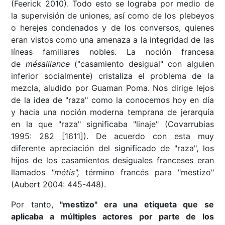
(Feerick 2010). Todo esto se lograba por medio de
la supervisión de uniones, así como de los plebeyos
o herejes condenados y de los conversos, quienes
eran vistos como una amenaza a la integridad de las
líneas familiares nobles. La noción francesa
de
mésalliance
("casamiento desigual" con alguien
inferior socialmente) cristaliza el problema de la
mezcla, aludido por Guaman Poma. Nos dirige lejos
de la idea de "raza" como la conocemos hoy en día
y hacia una noción moderna temprana de jerarquía
en la que "raza" significaba "linaje" (Covarrubias
1995: 282 [1611]). De acuerdo con esta muy
diferente apreciación del significado de "raza", los
hijos de los casamientos desiguales franceses eran
llamados
"métis",
término francés para "mestizo"
(Aubert 2004: 445-448).
Por tanto,
"mestizo" era una etiqueta que se
aplicaba a múltiples actores por parte de los