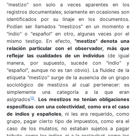
"mestizo" son solo a veces aparentes en los
registros documentales; solamente en ocasiones son
identificados por su linaje en los documentos.
Podían ser llamados "mestizos" en un momento e
"indio" o "español" en otro, algunas veces por el
mismo testigo. En efecto,
"mestizo" denota una
relación particular con el observador, más que
reflejar las cualidades de un individuo
(de igual
manera, por supuesto, sucede con "indio" y
"español", aunque no es tan obvio). La fluidez de la
etiqueta "mestizo" surge de la ausencia de un grupo
sociológico de mestizos al cual pertenecer: es
simplemente una categoría a la que eran
10
asignados
.
Los mestizos no tenían obligaciones
específicas con una colectividad, como era el caso
de indios y españoles
, ni les era requerido, como
grupo, pagar cierto tipo de impuestos, como era el
caso de los mulatos; no estaban sujetos a pagar
tributo, como los indios, ni a la esclavitud, como los