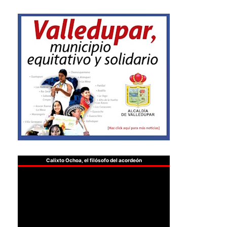
Calixto Ochoa, el filósofo del acordeón