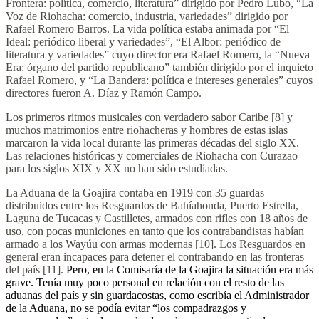
Frontera: política, comercio, literatura” dirigido por Pedro Lubo, “La
Voz de Riohacha: comercio, industria, variedades” dirigido por
Rafael Romero Barros. La vida política estaba animada por “El
Ideal: periódico liberal y variedades”, “El Albor: periódico de
literatura y variedades” cuyo director era Rafael Romero, la “Nueva
Era: órgano del partido republicano” también dirigido por el inquieto
Rafael Romero, y “La Bandera: política e intereses generales” cuyos
directores fueron A. Díaz y Ramón Campo.
Los primeros ritmos musicales con verdadero sabor Caribe [8] y
muchos matrimonios entre riohacheras y hombres de estas islas
marcaron la vida local durante las primeras décadas del siglo XX.
Las relaciones históricas y comerciales de Riohacha con Curazao
para los siglos XIX y XX no han sido estudiadas.
La Aduana de la Goajira contaba en 1919 con 35 guardas
distribuidos entre los Resguardos de Bahíahonda, Puerto Estrella,
Laguna de Tucacas y Castilletes, armados con rifles con 18 años de
uso, con pocas municiones en tanto que los contrabandistas habían
armado a los Wayúu con armas modernas [10].
Los Resguardos en
general eran incapaces para detener el contrabando en las fronteras
del país [11].
Pero, en la Comisaría de la Goajira la situación era más
grave. Tenía muy poco personal en relación con el resto de las
aduanas del país y sin guardacostas, como escribía el Administrador
de la Aduana, no se podía evitar “los compadrazgos y