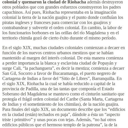
colonial y quemaron la ciudad de Riohacha
además destruyeron
otros poblados que con grandes esfuerzos construyeron los padres
capuchinos. Así pues, Riohacha representaba en la imaginación
colonial la tierra de la nación guajira y el punto donde confluían los
piratas ingleses y franceses para comerciar con los guajiros y
contrabandear y subvertir el orden colonial. En cambio, la labor de
los funcionarios borbones en las orillas del río Magdalena y en el
territorio chimila gozó de cierto éxito durante el mismo período.
En el siglo XIX, muchas ciudades coloniales comienzan a decaer en
función de los nuevos centros urbanos mestizos que se habían
mantenido al margen del interés colonial. De esta manera comienza
a perder importancia la blanca y esclavista ciudad de Popayán y
surge Cali, “la pachanguera”, es decir la mestiza; comienza a decaer
San Gil, Socorro a favor de Bucaramanga, el puerto negrero de
Cartagena de Indias a favor del “Sitio de Libres”, Barranquilla. En
el siglo XIX, Riohacha la cual se había reducido a capital de la
provincia de Padilla, una de las tantas que componía el Estado
Soberano del Magdalena se mantuvo como el cinturón sanitario que
protegía el frágil orden colonial del Caribe (Santa Marta, Cartagena
de Indias y el sometimiento de los chimilas), de la nación guajira.
Para finales del siglo XIX, un documento describe que los “edificios
en la ciudad (están) techados en paja”, dándole a ésta un “aspecto
triste i primitivo” y unas pocas con tejas. Además, “no hai otros
edificios públicos que el hermoso templo de la patrona”, la de la