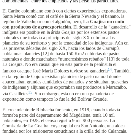
componendas” entre los empleados y las personas particulares.
El Caribe colombiano contó con ciertas experiencias exportadoras,
Santa Marta contó con el café de la Sierra Nevada y el banano, la
región de Valledupar con el algodón, pero,
La Guajira no contó
con productos de agroexportación
. El desarrollo de la “ganadería”
indígena era posible en la árida Goajira por los extensos pastos
naturales que todavía a principios del siglo XX cubrían a las
planicies de su territorio y por la tenacidad de los indígenas. Aún en
las primeras décadas del siglo XX, hacia los lados de Carraipía
había unas planicies [12] de hasta 150 Km2 cubiertas de pastos
naturales a donde marchaban “numerosísimos rebaños” [13] de toda
La Goajira. No era casual que en esta parte de la península el
14
famoso cacique José María Dolores tuviese su ganadería
. También
en la región de Cojoro existían planicies de pasto natural donde
apacentaban grandes cantidades de ganados y se situaban queserías
de indígenas y alijunas que exportaban sus productos a Maracaibo,
15
vía Castilletes
. Sin embargo, esta no era una ganadería de
exportación como tampoco lo fue la del Bolívar Grande.
El crecimiento de Riohacha fue lento, en 1918, cuando todavía
formaba parte del departamento del Magdalena, tenía 10 mil
habitantes, en 1928, el censo registra 9 mil 960 personas. La
Comisaría de La Goajira, cuya capital era San Antonio, una aldea
fundada por los misioneros capuchinos a la orilla del río Calancala,