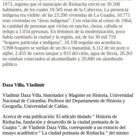
1973, registra que el municipio de Riohacha creció en 39.508
habitantes, de los cuales 19.505 eran de la Cabecera. La presencia
indígena era visible: de las 23.290 viviendas de La Guajira, 10.771
eran viviendas en “áreas indígenas”. Con relación al censo de 1964,
la cantidad de personas que vivían en rancho, choza, cabaña se
redujo a 1.054 personas. En términos de la modernización, poco
había cambiado la ciudad y la región, así, de los 30 mil 719
“hogares particular e indígena”, 18.338 seguían sin acueducto,
5.998 hogares se surtían de un río o manantial, 6.112 de un pozo o
aljibe, 2.455 de carros tanque y 833 del cielo, agua de lluvia, 28.261
no estaban conectados al alcantarillado y 20.880 sin alumbrado
público.
Daza Villa, Vladimir
Vladimir Daza Villa, historiador y Magister en Historia, Universidad
Nacional de Colombia. Profesor del Departamento de Historia y
Geografía, Universidad de Caldas.
Acerca de esta publicación: El artículo titulado “ Historia de
Riohacha, fundación y desarrollo de la ciudad portuaria de la
Guajira ”, de Vladimir Daza Villa, corresponde a un extracto del
ensayo académico “ La ciudad portuaria de Riohacha ” del mismo