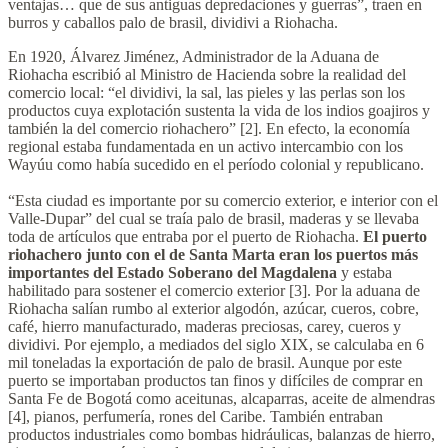
ventajas… que de sus antiguas depredaciones y guerras”, traen en
burros y caballos palo de brasil, dividivi a Riohacha.
En 1920, Álvarez Jiménez, Administrador de la Aduana de
Riohacha escribió al Ministro de Hacienda sobre la realidad del
comercio local: “el dividivi, la sal, las pieles y las perlas son los
productos cuya explotación sustenta la vida de los indios goajiros y
también la del comercio riohachero” [2]. En efecto, la economía
regional estaba fundamentada en un activo intercambio con los
Wayúu como había sucedido en el período colonial y republicano.
“Esta ciudad es importante por su comercio exterior, e interior con el
Valle-Dupar” del cual se traía palo de brasil, maderas y se llevaba
toda de artículos que entraba por el puerto de Riohacha.
El puerto
riohachero junto con el de Santa Marta eran los puertos más
importantes del Estado Soberano del Magdalena
y estaba
habilitado para sostener el comercio exterior [3]. Por la aduana de
Riohacha salían rumbo al exterior algodón, azúcar, cueros, cobre,
café, hierro manufacturado, maderas preciosas, carey, cueros y
dividivi. Por ejemplo, a mediados del siglo XIX, se calculaba en 6
mil toneladas la exportación de palo de brasil. Aunque por este
puerto se importaban productos tan finos y difíciles de comprar en
Santa Fe de Bogotá como aceitunas, alcaparras, aceite de almendras
[4], pianos, perfumería, rones del Caribe. También entraban
productos industriales como bombas hidráulicas, balanzas de hierro,