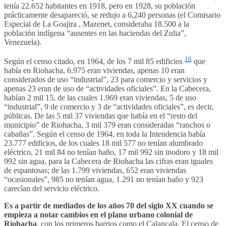
tenía 22.652 habitantes en 1918, pero en 1928, su población
prácticamente desapareció, se redujo a 6,240 personas (el Comisario
Especial de La Goajira , Mazenet, consideraba 18.500 a la
población indígena “ausentes en las haciendas del Zulia”,
Venezuela).
16
Según el censo citado, en 1964, de los 7 mil 85 edificios
que
había en Riohacha, 6.975 eran viviendas, apenas 10 eran
considerados de uso “industrial”, 23 para comercio y servicios y
apenas 23 eran de uso de “actividades oficiales”. En la Cabecera,
habían 2 mil 15, de las cuales 1.969 eran viviendas, 5 de uso
“industrial”, 9 de comercio y 3 de “actividades oficiales”, es decir,
públicas. De las 5 mil 37 viviendas que había en el “resto del
municipio” de Riohacha, 3 mil 379 eran consideradas “ranchos o
cabañas”. Según el censo de 1964, en toda la Intendencia había
23.777 edificios, de los cuales 18 mil 577 no tenían alumbrado
eléctrico, 21 mil 84 no tenían baño, 17 mil 992 sin inodoro y 18 mil
992 sin agua, para la Cabecera de Riohacha las cifras eran iguales
de espantosas; de las 1.799 viviendas, 652 eran viviendas
“ocasionales”, 985 no tenían agua, 1.291 no tenían baño y 923
carecían del servicio eléctrico.
Es a partir de mediados de los años 70 del siglo XX cuando se
empieza a notar cambios en el plano urbano colonial de
Riohacha
, con los primeros barrios como el Calancala. El censo de