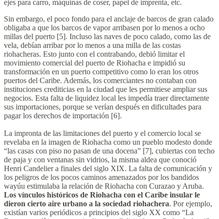
ejes para carro, máquinas de coser, papel de imprenta, etc.
Sin embargo, el poco fondo para el anclaje de barcos de gran calado
obligaba a que los barcos de vapor arribasen por lo menos a ocho
millas del puerto [5]. Incluso las naves de poco calado, como las de
vela, debían arribar por lo menos a una milla de las costas
riohacheras. Esto junto con el contrabando, debió limitar el
movimiento comercial del puerto de Riohacha e impidió su
transformación en un puerto competitivo como lo eran los otros
puertos del Caribe. Además, los comerciantes no contaban con
instituciones crediticias en la ciudad que les permitiese ampliar sus
negocios. Esta falta de liquidez local les impedía traer directamente
sus importaciones, porque se verían después en dificultades para
pagar los derechos de importación [6].
La impronta de las limitaciones del puerto y el comercio local se
revelaba en la imagen de Riohacha como un pueblo modesto donde
“las casas con piso no pasan de una docena” [7], cubiertas con techo
de paja y con ventanas sin vidrios, la misma aldea que conoció
Henri Candelier a finales del siglo XIX. La falta de comunicación y
los peligros de los pocos caminos amenazados por los bandidos
wayúu estimulaba la relación de Riohacha con Curazao y Aruba.
Los vínculos históricos de Riohacha con el Caribe insular le
dieron cierto aire urbano a la sociedad riohachera
. Por ejemplo,
existían varios periódicos a principios del siglo XX como “La