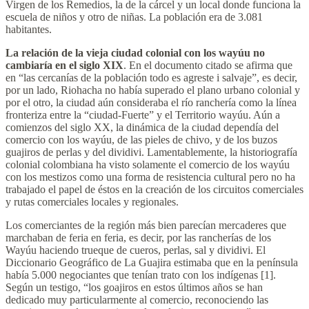
Virgen de los Remedios, la de la cárcel y un local donde funciona la
escuela de niños y otro de niñas. La población era de 3.081
habitantes.
La relación de la vieja ciudad colonial con los wayúu no
cambiaría en el siglo XIX
. En el documento citado se afirma que
en “las cercanías de la población todo es agreste i salvaje”, es decir,
por un lado, Riohacha no había superado el plano urbano colonial y
por el otro, la ciudad aún consideraba el río ranchería como la línea
fronteriza entre la “ciudad-Fuerte” y el Territorio wayúu. Aún a
comienzos del siglo XX, la dinámica de la ciudad dependía del
comercio con los wayúu, de las pieles de chivo, y de los buzos
guajiros de perlas y del dividivi. Lamentablemente, la historiografía
colonial colombiana ha visto solamente el comercio de los wayúu
con los mestizos como una forma de resistencia cultural pero no ha
trabajado el papel de éstos en la creación de los circuitos comerciales
y rutas comerciales locales y regionales.
Los comerciantes de la región más bien parecían mercaderes que
marchaban de feria en feria, es decir, por las rancherías de los
Wayúu haciendo trueque de cueros, perlas, sal y dividivi. El
Diccionario Geográfico de La Guajira estimaba que en la península
había 5.000 negociantes que tenían trato con los indígenas [1].
Según un testigo, “los goajiros en estos últimos años se han
dedicado muy particularmente al comercio, reconociendo las