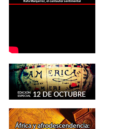
Rafa Manjarrez, el cantautor sentimental