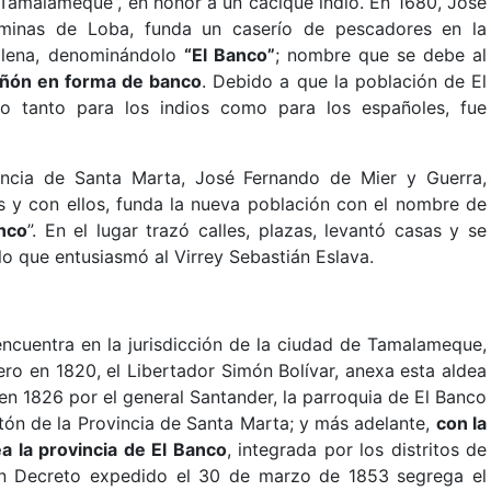
Tamalameque”, en honor a un cacique indio. En 1680, José
 minas de Loba, funda un caserío de pescadores en la
dalena, denominándolo
“El Banco”
; nombre que se debe al
eñón en forma de banco
. Debido a que la población de El
co tanto para los indios como para los españoles, fue
ncia de Santa Marta, José Fernando de Mier y Guerra,
 y con ellos, funda la nueva población con el nombre de
nco
”. En el lugar trazó calles, plazas, levantó casas y se
lo que entusiasmó al Virrey Sebastián Eslava.
 encuentra en la jurisdicción de la ciudad de Tamalameque,
ro en 1820, el Libertador Simón Bolívar, anexa esta aldea
 en 1826 por el general Santander, la parroquia de El Banco
ntón de la Provincia de Santa Marta; y más adelante,
con la
a la provincia de El Banco
, integrada por los distritos de
un Decreto expedido el 30 de marzo de 1853 segrega el