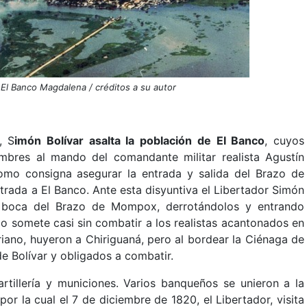
 El Banco Magdalena / créditos a su autor
, S
imón Bolívar asalta la población de El Banco
, cuyos
bres al mando del comandante militar realista Agustín
como consigna asegurar la entrada y salida del Brazo de
rada a El Banco. Ante esta disyuntiva el Libertador Simón
 la boca del Brazo de Mompox, derrotándolos y entrando
do somete casi sin combatir a los realistas acantonados en
riano, huyeron a Chiriguaná, pero al bordear la Ciénaga de
e Bolívar y obligados a combatir.
tillería y municiones. Varios banqueños se unieron a la
r la cual el 7 de diciembre de 1820, el Libertador, visita