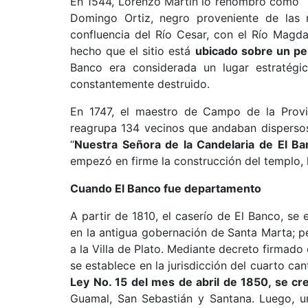
En 1544, Lorenzo Martín lo renombró como “
Domingo Ortiz, negro proveniente de las
confluencia del Río Cesar, con el Río Mag
hecho que el sitio está
ubicado sobre un p
Banco era considerada un lugar estratégi
constantemente destruido.
En 1747, el maestro de Campo de la Provi
reagrupa 134 vecinos que andaban dispersos
“
Nuestra Señora de la Candelaria de El Ba
empezó en firme la construcción del templo, 
Cuando El Banco fue departamento
A partir de 1810, el caserío de El Banco, se
en la antigua gobernación de Santa Marta; pe
a la Villa de Plato. Mediante decreto firmado
se establece en la jurisdicción del cuarto ca
Ley No. 15 del mes de abril de 1850, se cre
Guamal, San Sebastián y Santana. Luego, 