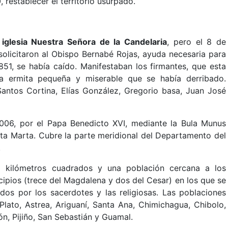
, restablecer el territorio usurpado.
 iglesia Nuestra Señora de la Candelaria
, pero el 8 de
solicitaron al Obispo Bernabé Rojas, ayuda necesaria para
1851, se había caído. Manifestaban los firmantes, que esta
la ermita pequeña y miserable que se había derribado.
Santos Cortina, Elías González, Gregorio basa, Juan José
006, por el Papa Benedicto XVI, mediante la Bula Munus
ta Marta. Cubre la parte meridional del Departamento del
.
9 kilómetros cuadrados y una población cercana a los
pios (trece del Magdalena y dos del Cesar) en los que se
idos por los sacerdotes y las religiosas. Las poblaciones
Plato, Astrea, Ariguaní, Santa Ana, Chimichagua, Chibolo,
n, Pijiño, San Sebastián y Guamal.