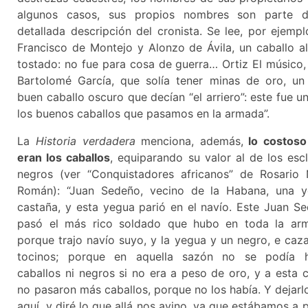
algunos casos, sus propios nombres son parte d
detallada descripción del cronista. Se lee, por ejempl
Francisco de Montejo y Alonzo de Ávila, un caballo a
tostado: no fue para cosa de guerra… Ortiz El músico,
Bartolomé García, que solía tener minas de oro, u
buen caballo oscuro que decían “el arriero”: este fue u
los buenos caballos que pasamos en la armada”.
La
Historia verdadera
menciona, además,
lo costoso
eran los caballos
, equiparando su valor al de los esc
negros (ver “Conquistadores africanos” de Rosario
Román): “Juan Sedeño, vecino de la Habana, una 
castaña, y esta yegua parió en el navío. Este Juan S
pasó el más rico soldado que hubo en toda la ar
porque trajo navío suyo, y la yegua y un negro, e caz
tocinos; porque en aquella sazón no se podía ha
caballos ni negros si no era a peso de oro, y a esta 
no pasaron más caballos, porque no los había. Y dejarl
aquí, y diré lo que allá nos avino, ya que estábamos a 