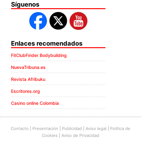
Síguenos
Enlaces recomendados
FitClubFinder Bodybuilding
NuevaTribuna.es
Revista Afribuku
Escritores.org
Casino online Colombia
Contacto
|
Presentación
|
Publicidad
|
Aviso legal
|
Política de
Cookies
|
Aviso de Privacidad