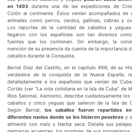
en 1493
durante una de las expediciones de Cris
Colón al continente. Éstos venían acompañados de 
animales como perros, cerdos, gallinas, cabras y ov
Los reportes de la cantidad de caballos y yegua
llegaron con los españoles son tan diversos com
fuentes que los contienen. Sin embargo, la cons
mención de su presencia da cuenta de la importancia d
caballos durante la Conquista.
Bernal Díaz del Castillo, en el capítulo XXIII, de su
His
verdadera de la conquista de la Nueva España
, r
detalladamente a los españoles que venían de Cub
Cortés (ver “La vida cotidiana en la isla de Cuba” de M
Ríos Saloma). Asimismo, describe cuidadosamente los
caballos y cinco yeguas que salieron de la Isla de 
Según Bernal,
los caballos fueron repartidos en
diferentes navíos donde se les hicieron pesebres
y s
alimentó con maíz y hierba seca. Detalla sus pelajes
destrezas ecuestres, los nombres de sus propietarios 