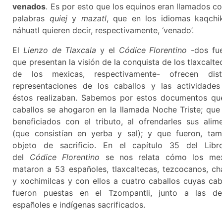
venados
. Es por esto que los equinos eran llamados co
palabras
quiej
y
mazatl
, que en los idiomas kaqchi
náhuatl quieren decir, respectivamente, ‘venado’.
El
Lienzo de Tlaxcala
y el
Códice Florentino
-dos fu
que presentan la visión de la conquista de los tlaxcalte
de los mexicas, respectivamente- ofrecen disti
representaciones de los caballos y las actividade
éstos realizaban. Sabemos por estos documentos qu
caballos se ahogaron en la llamada Noche Triste; que
beneficiados con el tributo, al ofrendarles sus alim
(que consistían en yerba y sal); y que fueron, tam
objeto de sacrificio. En el capítulo 35 del Libr
del
Códice Florentino
se nos relata cómo los mex
mataron a 53 españoles, tlaxcaltecas, tezcocanos, ch
y xochimilcas y con ellos a cuatro caballos cuyas ca
fueron puestas en el Tzompantli, junto a las de
españoles e indígenas sacrificados.