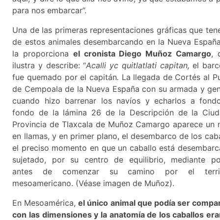
para nos embarcar”.
Una de las primeras representaciones gráficas que te
de estos animales desembarcando en la Nueva Españ
la proporciona
el cronista Diego Muñoz Camargo
, 
ilustra y describe: “
Acalli yc quitlatlati capitan,
el barc
fue quemado por el capitán
.
La llegada de Cortés al P
de Cempoala de la Nueva España con su armada y gen
cuando hizo barrenar los navíos y echarlos a fondo
fondo de la lámina 26 de la Descripción de la Ciu
Provincia de Tlaxcala de Muñoz Camargo aparece un 
en llamas, y en primer plano, el desembarco de los caba
el preciso momento en que un caballo está desembar
sujetado, por su centro de equilibrio, mediante po
antes de comenzar su camino por el territ
mesoamericano. (Véase imagen de Muñoz).
En Mesoamérica,
el único animal que podía ser compa
con las dimensiones y la anatomía de los caballos era