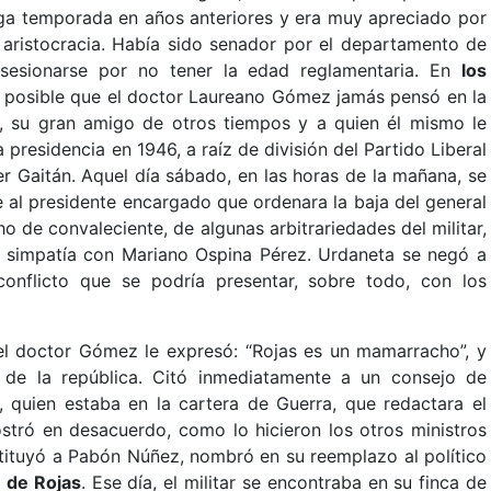
arga temporada en años anteriores y era muy apreciado por
a aristocracia. Había sido senador por el departamento de
sesionarse por no tener la edad reglamentaria. En
los
s posible que el doctor Laureano Gómez jamás pensó en la
z, su gran amigo de otros tiempos y a quien él mismo le
a presidencia en 1946, a raíz de división del Partido Liberal
r Gaitán. Aquel día sábado, en las horas de la mañana, se
rle al presidente encargado que ordenara la baja del general
ho de convaleciente, de algunas arbitrariedades del militar,
 simpatía con Mariano Ospina Pérez. Urdaneta se negó a
onflicto que se podría presentar, sobre todo, con los
 el doctor Gómez le expresó: “Rojas es un mamarracho”, y
a de la república. Citó inmediatamente a un consejo de
, quien estaba en la cartera de Guerra, que redactara el
ostró en desacuerdo, como lo hicieron los otros ministros
tituyó a Pabón Núñez, nombró en su reemplazo al político
n de Rojas
. Ese día, el militar se encontraba en su finca de