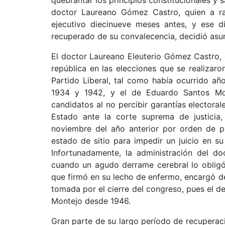
quebrantar los principios constitucionales y s
doctor Laureano Gómez Castro, quien a ra
ejecutivo diecinueve meses antes, y ese dí
recuperado de su convalecencia, decidió asum
El doctor Laureano Eleuterio Gómez Castro,
república en las elecciones que se realiza
Partido Liberal, tal como había ocurrido añ
1934 y 1942, y el de Eduardo Santos Mo
candidatos al no percibir garantías electoral
Estado ante la corte suprema de justicia
noviembre del año anterior por orden de p
estado de sitio para impedir un juicio en su
Infortunadamente, la administración del d
cuando un agudo derrame cerebral lo obligó
que firmó en su lecho de enfermo, encargó d
tomada por el cierre del congreso, pues el 
Montejo desde 1946.
Gran parte de su largo período de recuperaci