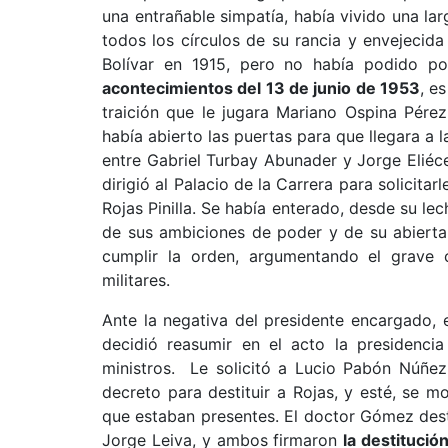
una entrañable simpatía, había vivido una l
todos los círculos de su rancia y envejecid
Bolívar en 1915, pero no había podido po
acontecimientos del 13 de junio de 1953
, e
traición que le jugara Mariano Ospina Pére
había abierto las puertas para que llegara a l
entre Gabriel Turbay Abunader y Jorge Eliéce
dirigió al Palacio de la Carrera para solicita
Rojas Pinilla. Se había enterado, desde su lec
de sus ambiciones de poder y de su abierta
cumplir la orden, argumentando el grave c
militares.
Ante la negativa del presidente encargado,
decidió reasumir en el acto la presidenci
ministros. Le solicitó a Lucio Pabón Núñez
decreto para destituir a Rojas, y esté, se m
que estaban presentes. El doctor Gómez des
Jorge Leiva, y ambos firmaron
la destitució