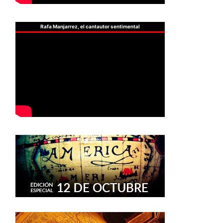
Rafa Manjarrez, el cantautor sentimental