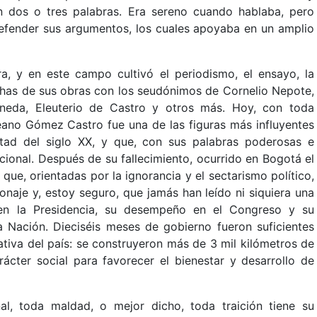
en dos o tres palabras. Era sereno cuando hablaba, pero
 defender sus argumentos, los cuales apoyaba en un amplio
ura, y en este campo cultivó el periodismo, el ensayo, la
muchas de sus obras con los seudónimos de Cornelio Nepote,
neda, Eleuterio de Castro y otros más. Hoy, con toda
eano Gómez Castro fue una de las figuras más influyentes
itad del siglo XX, y que, con sus palabras poderosas e
cional. Después de su fallecimiento, ocurrido en Bogotá el
que, orientadas por la ignorancia y el sectarismo político,
naje y, estoy seguro, que jamás han leído ni siquiera una
 en la Presidencia, su desempeño en el Congreso y su
la Nación. Dieciséis meses de gobierno fueron suficientes
ativa del país: se construyeron más de 3 mil kilómetros de
ácter social para favorecer el bienestar y desarrollo de
l, toda maldad, o mejor dicho, toda traición tiene su