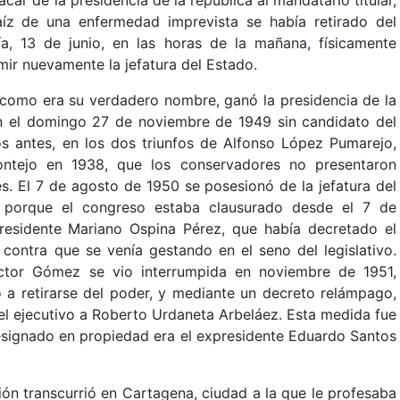
acar de la presidencia de la república al mandatario titular,
íz de una enfermedad imprevista se había retirado del
a, 13 de junio, en las horas de la mañana, físicamente
ir nuevamente la jefatura del Estado.
 como era su verdadero nombre, ganó la presidencia de la
ron el domingo 27 de noviembre de 1949 sin candidato del
os antes, en los dos triunfos de Alfonso López Pumarejo,
ntejo en 1938, que los conservadores no presentaron
es. El 7 de agosto de 1950 se posesionó de la jefatura del
, porque el congreso estaba clausurado desde el 7 de
residente Mariano Ospina Pérez, que había decretado el
 contra que se venía gestando en el seno del legislativo.
octor Gómez se vio interrumpida en noviembre de 1951,
 a retirarse del poder, y mediante un decreto relámpago,
el ejecutivo a Roberto Urdaneta Arbeláez. Esta medida fue
designado en propiedad era el expresidente Eduardo Santos
ón transcurrió en Cartagena, ciudad a la que le profesaba