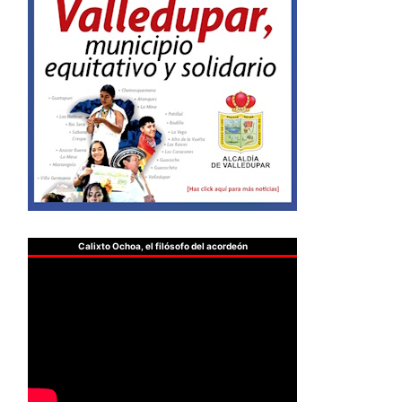
Calixto Ochoa, el filósofo del acordeón