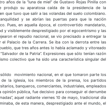
o años de la “luna de miel” de Gustavo Rojas Pinilla con
se produjo su aparatosa caída de la presidencia de la
 en que tuvo que salir a las volandas del suelo colombiano.
anquilidad y se abrían las puertas para que la nación
o. Pues, en aquella época, el controvertido mandatario,
ad y visiblemente desprestigiado por el egocentrismo y las
jearon el repudio nacional, se vio precisado a entregar la
el Palacio de la Carrera. Se iba con la derrota entre las
 pueblo, que tres años antes lo había aclamado y vitoreado
 “Salvador de la Patria”. Expresiones que sólo tenían razón
ismo colectivo que ha sido una característica singular del
y sólido movimiento nacional, en el que tomaron parte los
 de la iglesia, los miembros de la prensa, los partidos
rsitarios, banqueros, comerciantes, industriales, empleados
 opinión pública, fue decisivo para conseguir el derrumbe
das”, aquel radiante viernes 10 de mayo, tradicional día
rminaba, de esta manera, desprestigiado ante el mundo, el