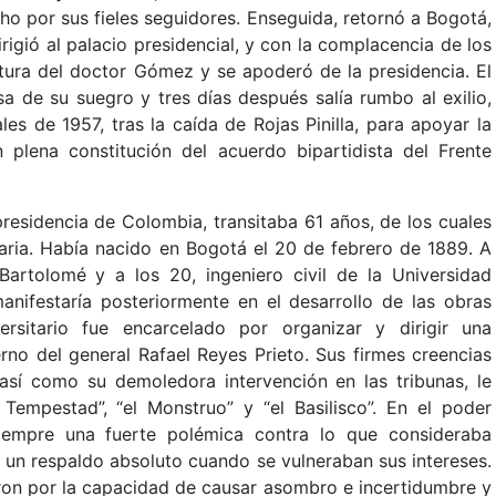
ho por sus fieles seguidores. Enseguida, retornó a Bogotá,
rigió al palacio presidencial, y con la complacencia de los
atura del doctor Gómez y se apoderó de la presidencia. El
sa de su suegro y tres días después salía rumbo al exilio,
les de 1957, tras la caída de Rojas Pinilla, para apoyar la
plena constitución del acuerdo bipartidista del Frente
esidencia de Colombia, transitaba 61 años, de los cuales
aria. Había nacido en Bogotá el 20 de febrero de 1889. A
Bartolomé y a los 20, ingeniero civil de la Universidad
anifestaría posteriormente en el desarrollo de las obras
ersitario fue encarcelado por organizar y dirigir una
rno del general Rafael Reyes Prieto. Sus firmes creencias
 así como su demoledora intervención en las tribunas, le
 Tempestad”, “el Monstruo” y “el Basilisco”. En el poder
 siempre una fuerte polémica contra lo que consideraba
ó un respaldo absoluto cuando se vulneraban sus intereses.
eron por la capacidad de causar asombro e incertidumbre y