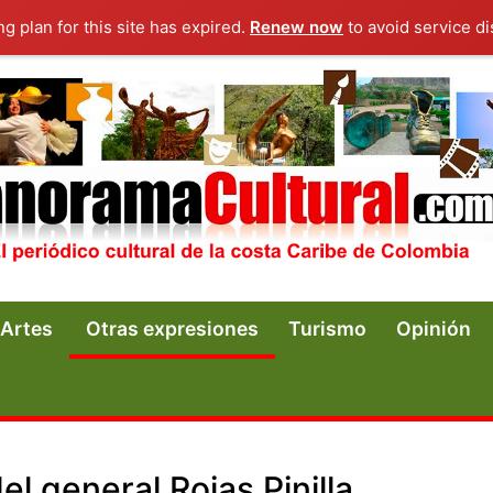
ng plan for this site has expired.
Renew now
to avoid service di
Artes
Otras expresiones
Turismo
Opinión
el general Rojas Pinilla