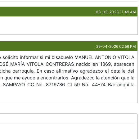
03-03-2023 11:49 AM
29-04-2026 02:56 PM
e solicito informar si mi bisabuelo MANUEL ANTONIO VITOLA
OSÉ MARÍA VITOLA CONTRERAS nacido en 1869, aparecen
icha parroquia. En caso afirmativo agradezco el detalle del
ión que me ayude a encontrarlos. Agradezco la atención que la
 SAMPAYO CC No. 8719786 Cl 59 No. 44-74 Barranquilla