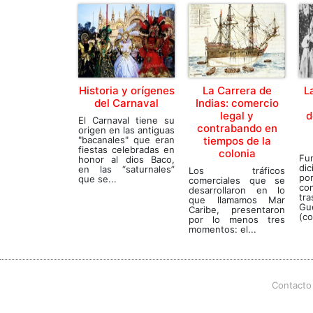
Historia y orígenes
La Carrera de
L
del Carnaval
Indias: comercio
legal y
d
El Carnaval tiene su
contrabando en
origen en las antiguas
"bacanales" que eran
tiempos de la
fiestas celebradas en
colonia
Fu
honor al dios Baco,
di
en las “saturnales”
Los tráficos
p
que se...
comerciales que se
co
desarrollaron en lo
tra
que llamamos Mar
Gu
Caribe, presentaron
(co
por lo menos tres
momentos: el...
Contacto