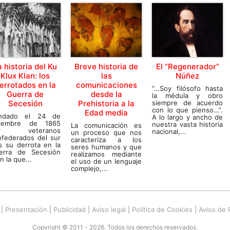
a historia del Ku
Breve historia de
El “Regenerador”
Klux Klan: los
las
Núñez
errotados en la
comunicaciones
“…Soy filósofo hasta
Guerra de
desde la
la médula y obro
Secesión
Prehistoria a la
siempre de acuerdo
con lo que pienso…”.
Edad media
ndado el 24 de
A lo largo y ancho de
ciembre de 1865
nuestra vasta historia
La comunicación es
or veteranos
nacional,...
un proceso que nos
nfederados del sur
caracteriza a los
s su derrota en la
seres humanos y que
erra de Secesión
realizamos mediante
n la que...
el uso de un lenguaje
complejo,...
|
Presentación
|
Publicidad
|
Aviso legal
|
Política de Cookies
|
Aviso de 
Copyright © 2011 - 2026. Todos los derechos reservados.