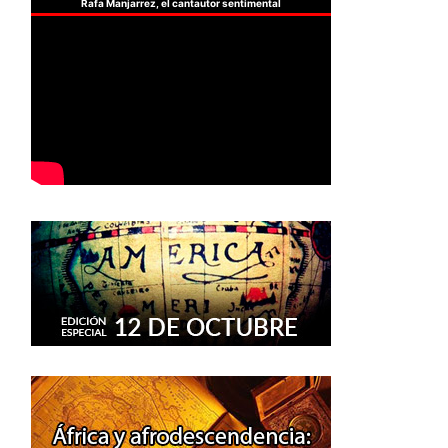
Rafa Manjarrez, el cantautor sentimental