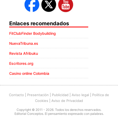
Enlaces recomendados
FitClubFinder Bodybuilding
NuevaTribuna.es
Revista Afribuku
Escritores.org
Casino online Colombia
Contacto
|
Presentación
|
Publicidad
|
Aviso legal
|
Política de
Cookies
|
Aviso de Privacidad
Copyright © 2011 - 2026. Todos los derechos reservados.
Editorial Conceptos. El pensamiento expresado con palabras.