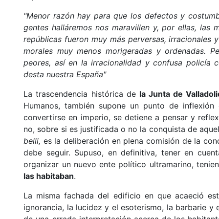
"Menor razón hay para que los defectos y costumb
gentes halláremos nos maravillen y, por ellas, la
repúblicas fueron muy más perversas, irracionales 
morales muy menos morigeradas y ordenadas. Per
peores, así en la irracionalidad y confusa policí
desta nuestra España"
La trascendencia histórica de
la Junta de Vallado
Humanos, también supone un punto de inflexión 
convertirse en imperio, se detiene a pensar y reflex
no, sobre si es justificada o no la conquista de aque
belli,
es la deliberación en plena comisión de la con
debe seguir. Supuso, en definitiva, tener en cuen
organizar un nuevo ente político ultramarino, teni
las habitaban
.
La misma fachada del edificio en que acaeció es
ignorancia, la lucidez y el esoterismo, la barbarie 
de una errada interpretación acerca de los habitante