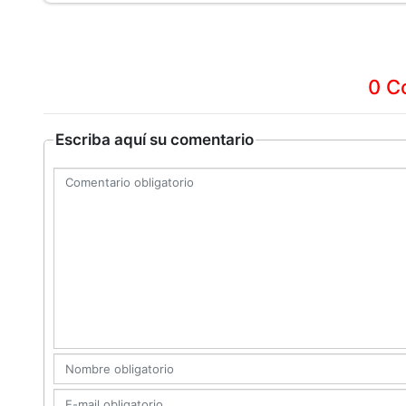
0 C
Escriba aquí su comentario