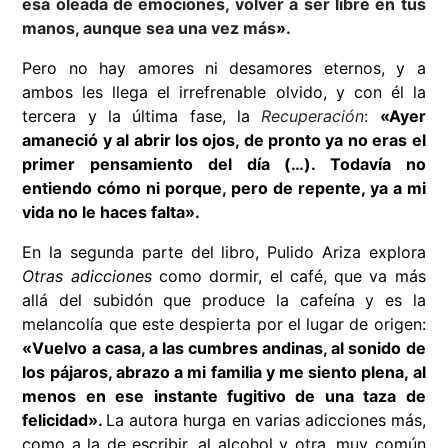
esa oleada de emociones, volver a ser libre en tus
manos, aunque sea una vez más
»
.
Pero no hay amores ni desamores eternos, y a
ambos les llega el irrefrenable olvido, y con él la
tercera y la última fase, la
Recuperación
:
«
Ayer
amaneció y al abrir los ojos, de pronto ya no eras el
primer pensamiento del día (…). Todavía no
entiendo cómo ni porque, pero de repente, ya a mi
vida no le haces falta
».
En la segunda parte del libro, Pulido Ariza explora
Otras adicciones
como dormir, el café, que va más
allá del subidón que produce la cafeína y es la
melancolía que este despierta por el lugar de origen:
«
Vuelvo a casa, a las cumbres andinas, al sonido de
los pájaros, abrazo a mi familia y me siento plena, al
menos en ese instante fugitivo de una taza de
felicidad
».
La autora hurga en varias adicciones más,
como a la de
escribir, al alcohol y otra, muy común