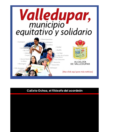
Calixto Ochoa, el filósofo del acordeón