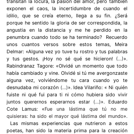
transitan la locura, la pasión del amor, pero también
exponen el caos, la incertidumbre de cuando el
idilio, que se creía eterno, llega a su fin. ¿Será
porque he sentido la gloria de ser correspondida, la
angustia en la distancia y me he perdido en la
penumbra cuando todo se ha terminado? Recuerdo
unos cuantos versos sobre estos temas, Meira
Delmar:
«
Alguna vez yo tuve tu rostro y tus palabras
y tus gestos. ¡Hoy no sé qué se hicieron!
(…)
»
.
Rabindranaz Tagore:
«
Olvidé un momento que todo
había cambiado y vine. Olvidé si tú me avergonzaste
alguna vez, volviéndome tu cara cuando yo te
desnudaba mi corazón
(…)
»
.
Idea Vilariño:
«
N
i quién
fuiste
ni qué fui para ti
ni cómo hubiera sido
vivir
juntos querernos
esperarnos
estar
(…)
»
.
Eduardo
Cote Lamus:
«
Fue una lástima que tú no me
quisieras: ha sido el mayor qué lástima del mundo
»
.
Las mismas experiencias que nutrieron a estos
poetas, han sido la materia prima para la creación