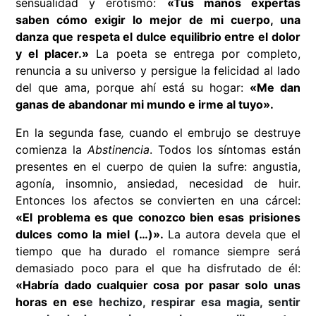
sensualidad y erotismo:
«
Tus manos expertas
saben cómo exigir lo mejor de mi cuerpo, una
danza que respeta el dulce equilibrio entre el dolor
y el placer.
»
La poeta se entrega por completo,
renuncia a su universo y persigue la felicidad al lado
del que ama, porque ahí está su hogar:
«
Me dan
ganas de abandonar mi mundo e irme al tuyo
»
.
En la segunda fase
,
cuando el embrujo se destruye
comienza la
Abstinencia
. Todos los síntomas están
presentes en el cuerpo de quien la sufre: angustia,
agonía, insomnio, ansiedad, necesidad de huir.
Entonces los afectos
se convierten en una cárcel:
«
El problema es que conozco bien esas prisiones
dulces como la miel (…)
»
.
La autora devela que el
tiempo que ha durado el romance siempre será
demasiado poco para el que ha disfrutado de él:
«
Habría dado cualquier cosa por pasar solo unas
horas en es
e hechizo, respirar esa magia, sentir