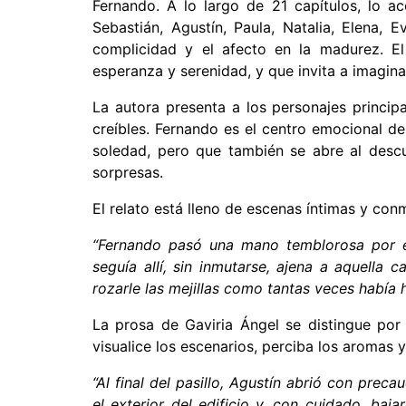
Fernando. A lo largo de 21 capítulos, lo 
Sebastián, Agustín, Paula, Natalia, Elena, 
complicidad y el afecto en la madurez. El
esperanza y serenidad, y que invita a imaginar
La autora presenta a los personajes princip
creíbles. Fernando es el centro emocional de 
soledad, pero que también se abre al descu
sorpresas.
El relato está lleno de escenas íntimas y co
“Fernando pasó una mano temblorosa por el
seguía allí, sin inmutarse, ajena a aquella 
rozarle las mejillas como tantas veces había 
La prosa de Gaviria Ángel se distingue por
visualice los escenarios, perciba los aromas
“Al final del pasillo, Agustín abrió con prec
el exterior del edificio y, con cuidado, baj