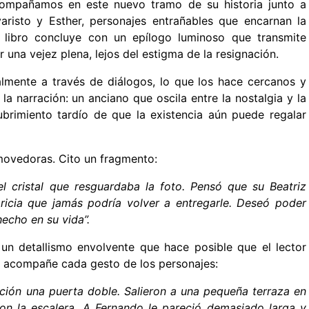
acompañamos en este nuevo tramo de su historia junto a
Evaristo y Esther, personajes entrañables que encarnan la
 libro concluye con un epílogo luminoso que transmite
 una vejez plena, lejos del estigma de la resignación.
almente a través de diálogos, lo que los hace cercanos y
la narración: un anciano que oscila entre la nostalgia y la
brimiento tardío de que la existencia aún puede regalar
nmovedoras.
Cito un fragmento:
 cristal que resguardaba la foto. Pensó que su Beatriz
caricia que jamás podría volver a entregarle. Deseó poder
hecho en su vida”.
 un detallismo envolvente que hace posible que el lector
 y acompañe cada gesto de los personajes:
aución una puerta doble. Salieron a una pequeña terraza en
aron la escalera. A Fernando le pareció demasiado larga y