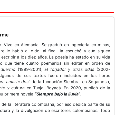
erme
r. Vive en Alemania. Se graduó en ingeniería en minas,
pre le habló al oido, al final, la escuchó y aún siguen
scribir a los diez años. La poesia ha estado en su vida
nto que tiene cuatro poemarios sin editar en orden de
duermo
(1999-2001),
El forjador y otras odas
(2002-
lgunos de sus textos fueron incluidos en los libros
ara amarte dos”
de la fundación Siembra, en Sogamoso,
rte y cultura
en Tunja, Boyacá
.
En 2020, publicó de la
su primera novela
“Siempre bajo la lluvia”
.
de la literatura colombiana, por eso dedica parte de su
ectura y la divulgación de escritores colombianos. Todo