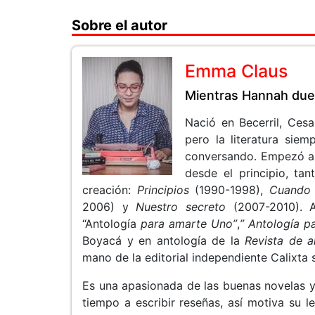
Sobre el autor
Emma Claus
Mientras Hannah du
Nació en Becerril, Cesa
pero la literatura siem
conversando. Empezó a e
desde el principio, ta
creación:
Principios
(1990-1998),
Cuando 
2006) y
Nuestro secreto
(2007-2010). A
“Antología
para amarte Uno”
,
” Antología p
Boyacá
y en antología de la
Revista de a
mano de la editorial independiente Calixta 
Es una apasionada de las buenas novelas y 
tiempo a escribir reseñas, así motiva su l