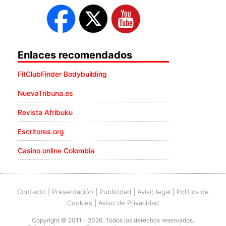
Enlaces recomendados
FitClubFinder Bodybuilding
NuevaTribuna.es
Revista Afribuku
Escritores.org
Casino online Colombia
Contacto
|
Presentación
|
Publicidad
|
Aviso legal
|
Política de
Cookies
|
Aviso de Privacidad
Copyright © 2011 - 2026. Todos los derechos reservados.