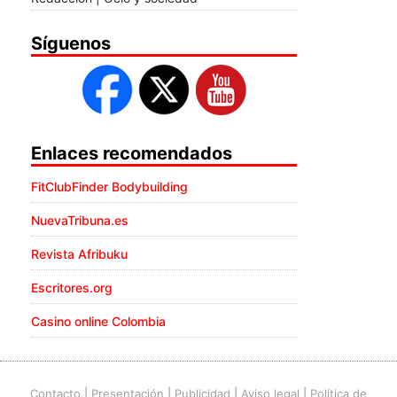
Síguenos
Enlaces recomendados
FitClubFinder Bodybuilding
NuevaTribuna.es
Revista Afribuku
Escritores.org
Casino online Colombia
Contacto
|
Presentación
|
Publicidad
|
Aviso legal
|
Política de