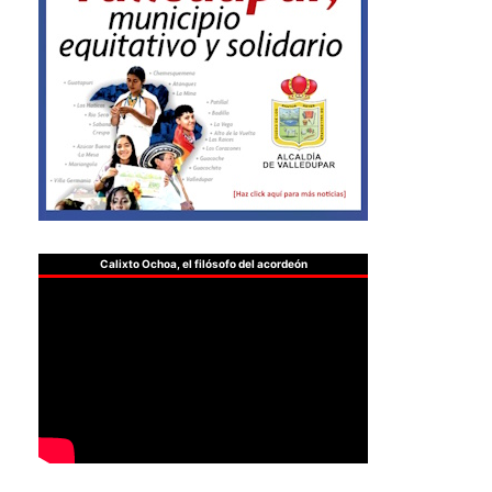
Calixto Ochoa, el filósofo del acordeón