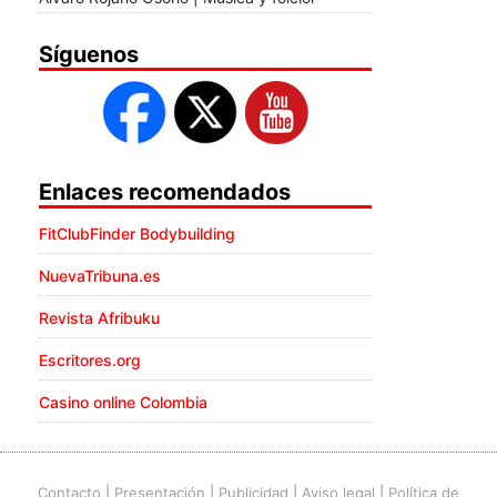
Síguenos
Enlaces recomendados
FitClubFinder Bodybuilding
NuevaTribuna.es
Revista Afribuku
Escritores.org
Casino online Colombia
Contacto
|
Presentación
|
Publicidad
|
Aviso legal
|
Política de