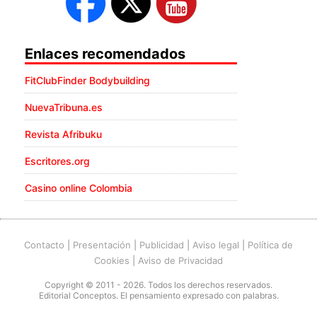
Enlaces recomendados
FitClubFinder Bodybuilding
NuevaTribuna.es
Revista Afribuku
Escritores.org
Casino online Colombia
Contacto
|
Presentación
|
Publicidad
|
Aviso legal
|
Política de
Cookies
|
Aviso de Privacidad
Copyright © 2011 - 2026. Todos los derechos reservados.
Editorial Conceptos. El pensamiento expresado con palabras.