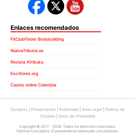
Enlaces recomendados
FitClubFinder Bodybuilding
NuevaTribuna.es
Revista Afribuku
Escritores.org
Casino online Colombia
Contacto
|
Presentación
|
Publicidad
|
Aviso legal
|
Política de
Cookies
|
Aviso de Privacidad
Copyright © 2011 - 2026. Todos los derechos reservados.
Editorial Conceptos. El pensamiento expresado con palabras.