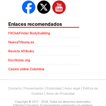
Enlaces recomendados
FitClubFinder Bodybuilding
NuevaTribuna.es
Revista Afribuku
Escritores.org
Casino online Colombia
Contacto
|
Presentación
|
Publicidad
|
Aviso legal
|
Política de
Cookies
|
Aviso de Privacidad
Copyright © 2011 - 2026. Todos los derechos reservados.
Editorial Conceptos. El pensamiento expresado con palabras.