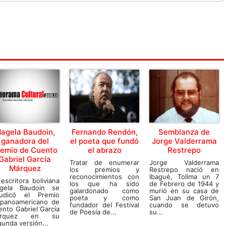
agela Baudoin,
Fernando Rendón,
Semblanza de
ganadora del
el poeta que fundó
Jorge Valderrama
remio de Cuento
el abrazo
Restrepo
Gabriel García
Tratar de enumerar
Jorge Valderrama
Márquez
los premios y
Restrepo nació en
reconocimientos con
Ibagué, Tolima un 7
escritora boliviana
los que ha sido
de Febrero de 1944 y
gela Baudoin se
galardonado como
murió en su casa de
judicó el Premio
poeta y como
San Juan de Girón,
spanoamericano de
fundador del Festival
cuando se detuvo
nto Gabriel García
de Poesía de...
su...
árquez en su
unda versión...