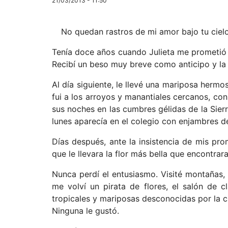
21/03/2013 - 11:50
No quedan rastros de mi amor bajo tu ciel
Tenía doce años cuando Julieta me prometió q
Recibí un beso muy breve como anticipo y la
Al día siguiente, le llevé una mariposa herm
fui a los arroyos y manantiales cercanos, co
sus noches en las cumbres gélidas de la Sier
lunes aparecía en el colegio con enjambres d
Días después, ante la insistencia de mis p
que le llevara la flor más bella que encontra
Nunca perdí el entusiasmo. Visité montañas, r
me volví un pirata de flores, el salón de c
tropicales y mariposas desconocidas por la c
Ninguna le gustó.