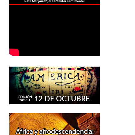
Rafa Manjarrez, el cantautor sentimental