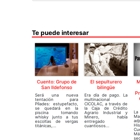
Te puede interesar
Cuento: Grupo de
El sepulturero
M
San Ildefonso
bilingüe
P
Será una nueva
Era día de pago. La
tentación para
multinacional
Pílades: estupefacto,
CICOLAC, a través de
se quedará en la
la Caja de Crédito
La 
piscina tomando
Agrario Industrial y
Ma
whisky junto a tus
Minero, había
ad
escoltas de vergas
entregado
Hi
titánicas,...
cuantiosos...
Cue
M
seg