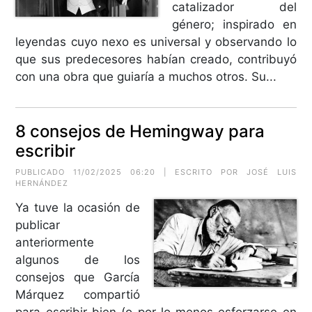
catalizador del
género; inspirado en
leyendas cuyo nexo es universal y observando lo
que sus predecesores habían creado, contribuyó
con una obra que guiaría a muchos otros. Su...
8 consejos de Hemingway para
escribir
PUBLICADO 11/02/2025 06:20 | ESCRITO POR
JOSÉ LUIS
HERNÁNDEZ
Ya tuve la ocasión de
publicar
anteriormente
algunos de los
consejos que García
Márquez compartió
para escribir bien (o por lo menos esforzarse en