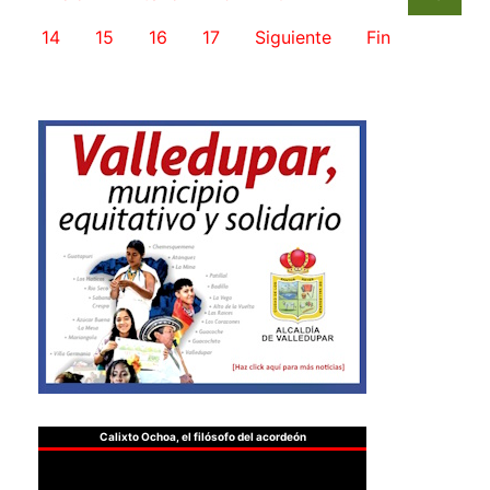
14
15
16
17
Siguiente
Fin
Calixto Ochoa, el filósofo del acordeón