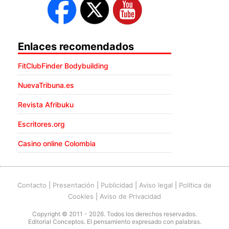
Enlaces recomendados
FitClubFinder Bodybuilding
NuevaTribuna.es
Revista Afribuku
Escritores.org
Casino online Colombia
Contacto
|
Presentación
|
Publicidad
|
Aviso legal
|
Política de
Cookies
|
Aviso de Privacidad
Copyright © 2011 - 2026. Todos los derechos reservados.
Editorial Conceptos. El pensamiento expresado con palabras.