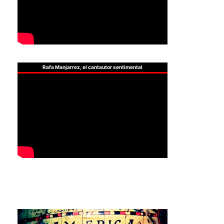
Rafa Manjarrez, el cantautor sentimental