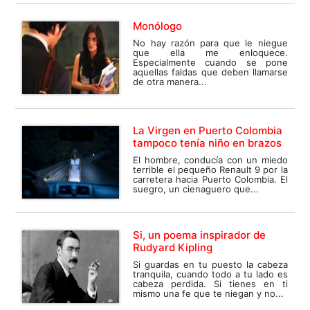
Monólogo
No hay razón para que le niegue
que ella me enloquece.
Especialmente cuando se pone
aquellas faldas que deben llamarse
de otra manera...
La Virgen en Puerto Colombia
tampoco tenía niño en brazos
El hombre, conducía con un miedo
terrible el pequeño Renault 9 por la
carretera hacia Puerto Colombia. El
suegro, un cienaguero que...
Si, un poema inspirador de
Rudyard Kipling
Si guardas en tu puesto la cabeza
tranquila, cuando todo a tu lado es
cabeza perdida. Si tienes en ti
mismo una fe que te niegan y no...