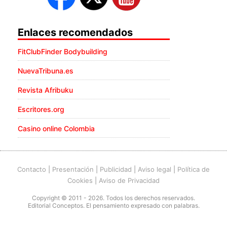
Enlaces recomendados
FitClubFinder Bodybuilding
NuevaTribuna.es
Revista Afribuku
Escritores.org
Casino online Colombia
Contacto
|
Presentación
|
Publicidad
|
Aviso legal
|
Política de
Cookies
|
Aviso de Privacidad
Copyright © 2011 - 2026. Todos los derechos reservados.
Editorial Conceptos. El pensamiento expresado con palabras.