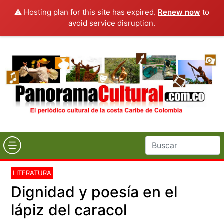
⚠️ Hosting plan for this site has expired.
Renew now
to
avoid service disruption.
LITERATURA
Dignidad y poesía en el
lápiz del caracol